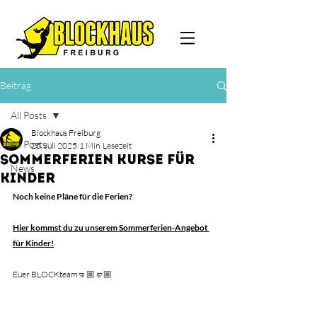
Beitrag
All Posts
Blockhaus Freiburg
All Posts
25. Juli 2025
1 Min. Lesezeit
SOMMERFERIEN KURSE FÜR
News
KINDER
Noch keine Pläne für die Ferien?
Hier kommst du zu unserem Sommerferien-Angebot 
für Kinder!
Euer BLOCKteam🤜🏼🤛🏼