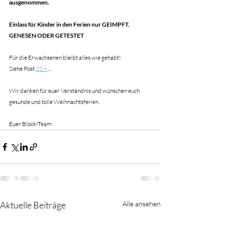
ausgenommen.
Einlass für Kinder in den Ferien nur GEIMPFT, 
GENESEN ODER GETESTET
Für die Erwachsenen bleibt alles wie gehabt!
Siehe Post 
2G+
....
Wir danken für euer Verständnis und wünschen euch 
gesunde und tolle Weihnachtsferien. 
Euer Block-Team
Aktuelle Beiträge
Alle ansehen