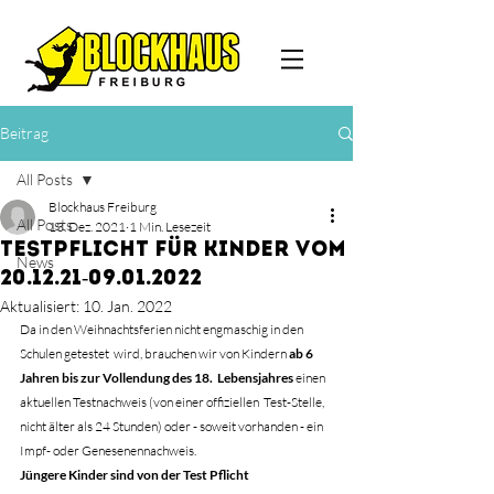
Beitrag
All Posts
Blockhaus Freiburg
All Posts
13. Dez. 2021
1 Min. Lesezeit
Testpflicht für Kinder vom
News
20.12.21-09.01.2022
Aktualisiert:
10. Jan. 2022
Da in den Weihnachtsferien nicht engmaschig in den 
Schulen getestet  wird, brauchen wir von Kindern 
ab 6 
Jahren bis zur Vollendung des 18.  Lebensjahres
 einen 
aktuellen Testnachweis (von einer offiziellen  Test-Stelle, 
nicht älter als 24 Stunden) oder - soweit vorhanden - ein  
Impf- oder Genesenennachweis. 
Jüngere Kinder sind von der Test Pflicht 