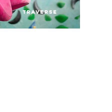
TRAVERSE
Blockhaus Freiburg
Otto Kurz
Merdinger Weg 6
79111 Freiburg
+49 761 61057227
info@blockhaus-freiburg.de
ANFAHRT
Datenschutz
Impressum
© 2024 Blockhaus