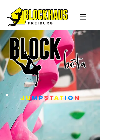
ju
mp
st
at
io
n