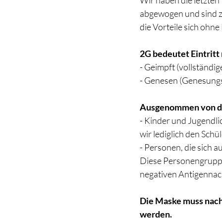
Wir haben die letzten
abgewogen und sind z
die Vorteile sich ohn
2G bedeutet Eintritt 
- Geimpft (vollständig
- Genesen (Genesungsn
Ausgenommen von de
- Kinder und Jugendli
wir lediglich den Sch
- Personen, die sich 
Diese Personengruppen
negativen Antigennachw
Die Maske muss nach 
werden.