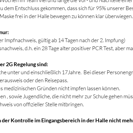
 Wochen im Team viel und lange die Vor- und Nachteile eine
u dem Entschluss gekommen, dass sich für 95% unserer Be
e Maske frei in der Halle bewegen zu können klar überwiegen.
nur:
er Impfnachweis, gültig ab 14 Tagen nach der 2. Impfung)
achweis, d.h. ein 28 Tage alter positiver PCR Test, aber ma
r 2G Regelung sind:
che unter und einschließlich 17Jahre.  Bei dieser Personen
ülerausweis oder den Reisepass.
aus medizinischen Gründen nicht impfen lassen können.
 , sowie Jugendliche, die nicht mehr zur Schule gehen müs
eis von offizieller Stelle mitbringen.
der Kontrolle im Eingangsbereich in der Halle nicht meh