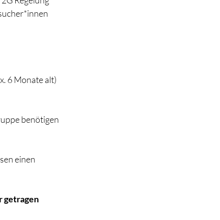
r 2G Regelung
sucher*innen
x. 6 Monate alt)
gruppe benötigen 
sen einen 
r getragen 