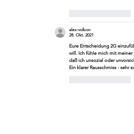
Gefällt mir
Antworten
alex-volbon
28. Okt. 2021
Eure Entscheidung 2G einzufü
will. Ich fühle mich mit meine
daß ich unsozial oder unvorsich
Ein klarer Rausschmiss - sehr s
Gefällt mir
Antworten