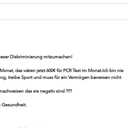
ROUTESETTING august
SO
ÖFF
AUG
dieser Diskriminierung mitzumachen!
Monat, das wären jetzt 600€ für PCR Test im Monat.Ich bin nie 
ung, treibe Sport und muss für ein Vermögen beweisen nicht 
achweisen das sie negativ sind ???
m Gesundheit.