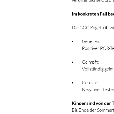
veröffentlichte Coro
Im konkreten Fall be
Die GGG Regel tritt wi
▪️	Genesen: 
	Positiver PCR-T
▪️	Geimpft:
	Vollständig gei
▪️	Geteste:
	Negatives Teste
Kinder sind von der
Bis Ende der Sommerfe