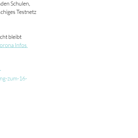
den Schulen, 
chiges Testnetz 
ht bleibt 
orona Infos 
-
ung-zum-16-