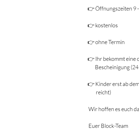
👉 Öffnungszeiten 9 
👉 kostenlos 
👉 ohne Termin
👉 Ihr bekommt eine of
        Bescheinigung 
👉 Kinder erst ab de
         reicht)
 Wir hoffen es euch d
 Euer Block-Team