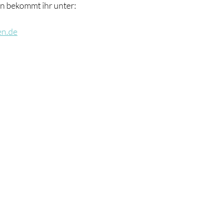
en bekommt ihr unter:
en.de