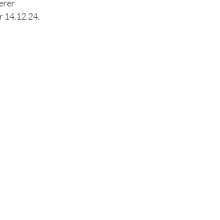
erer 
r 14.12.24.