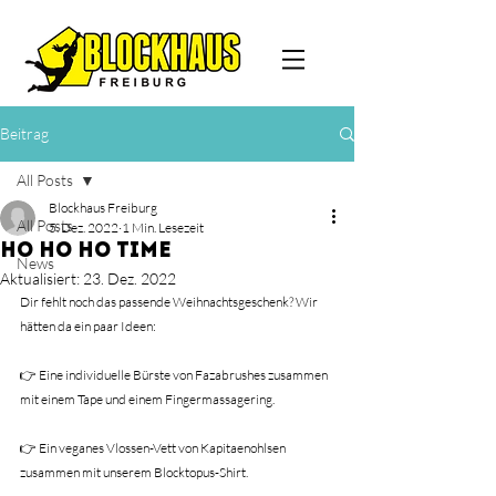
Beitrag
All Posts
Blockhaus Freiburg
All Posts
5. Dez. 2022
1 Min. Lesezeit
ho ho ho Time
News
Aktualisiert:
23. Dez. 2022
Dir fehlt noch das passende Weihnachtsgeschenk? Wir 
hätten da ein paar Ideen:
👉 Eine individuelle Bürste von Fazabrushes zusammen 
mit einem Tape und einem Fingermassagering.
👉 Ein veganes Vlossen-Vett von Kapitaenohlsen 
zusammen mit unserem Blocktopus-Shirt.