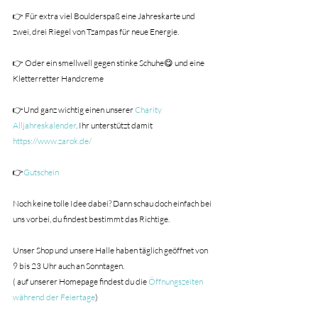
👉 Für extra viel Boulderspaß eine Jahreskarte und 
zwei, drei Riegel von Tzampas für neue Energie.
👉 Oder ein smellwell gegen stinke Schuhe😋 und eine 
Kletterretter Handcreme 
👉Und ganz wichtig einen unserer 
Charity 
Alljahreskalender
. Ihr unterstützt damit 
https://www.zarok.de/
👉
Gutschein
Noch keine tolle Idee dabei? Dann schau doch einfach bei 
uns vorbei, du findest bestimmt das Richtige.
Unser Shop und unsere Halle haben täglich geöffnet von 
9 bis 23 Uhr auch an Sonntagen.
( auf unserer Homepage findest du die 
Öffnungszeiten 
während der Feiertage
)