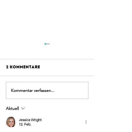
2 Kommentare
Kommentar verfassen...
ROUTESETTING
SOMMER
august
ÖFFNUNGSZE
AUGUST
Aktuell
Jessica Wright
12. Feb.