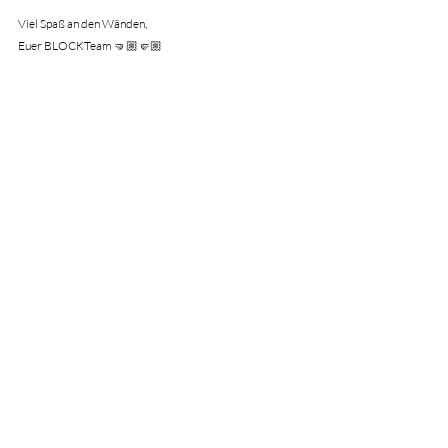
Viel Spaß an den Wänden,
Euer BLOCKTeam 🤜🏼🤛🏼