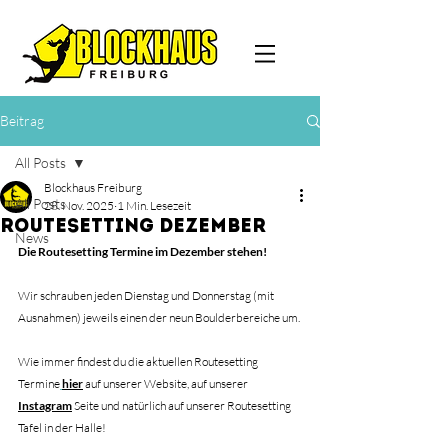
Beitrag
All Posts
Blockhaus Freiburg
All Posts
28. Nov. 2025
1 Min. Lesezeit
ROUTESETTING DEZEMBER
News
Die Routesetting Termine im Dezember stehen!
Wir schrauben jeden Dienstag und Donnerstag (mit 
Ausnahmen) jeweils einen der neun Boulderbereiche um.
Wie immer findest du die aktuellen Routesetting 
Termine
hier
 auf unserer Website, auf unserer 
Instagram
 Seite und natürlich auf unserer Routesetting 
Tafel in der Halle!