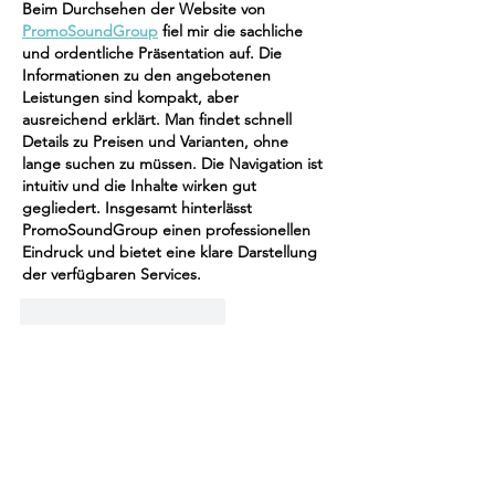
Beim Durchsehen der Website von 
PromoSoundGroup
 fiel mir die sachliche 
und ordentliche Präsentation auf. Die 
Informationen zu den angebotenen 
Leistungen sind kompakt, aber 
ausreichend erklärt. Man findet schnell 
Details zu Preisen und Varianten, ohne 
lange suchen zu müssen. Die Navigation ist 
intuitiv und die Inhalte wirken gut 
gegliedert. Insgesamt hinterlässt 
PromoSoundGroup einen professionellen 
Eindruck und bietet eine klare Darstellung 
der verfügbaren Services.
Gefällt mir
Antworten
Adeline Taylor
01. Dez. 2025
Die neuen Routen klingen richtig spannend 
– ich liebe es, wenn eine Halle regelmäßig 
frische Herausforderungen bietet. Gerade 
beim Klettern spüre ich jedes Mal, wie 