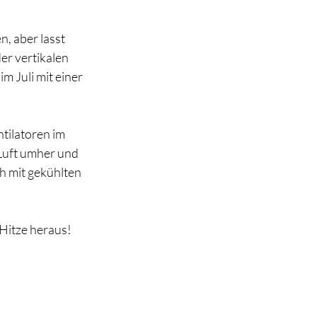
, aber lasst 
r vertikalen 
 Juli mit einer 
tilatoren im 
Luft umher und 
h mit gekühlten 
Hitze heraus! 