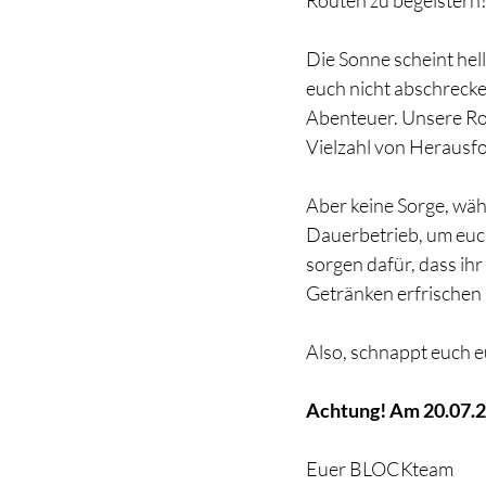
Routen zu begeistern! 
Die Sonne scheint hel
euch nicht abschreck
Abenteuer. Unsere Rou
Vielzahl von Herausf
Aber keine Sorge, währ
Dauerbetrieb, um euc
sorgen dafür, dass ih
Getränken erfrischen 
Also, schnappt euch e
Achtung! Am 20.07.23
Euer BLOCKteam