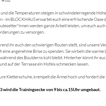
🌞🧗‍♂️
l und die Temperaturen steigen in schwindelerregende Höhen
en - im BLOCKHAUS erwartet euch eine erfrischende Oase de
tesetter*innen werden ganze Arbeit leisten, um euch auch im
orderungen zu versorgen.
end ihr euch den schwierigen Routen stellt, sind unsere Ven
h eine angenehme Brise zu spenden. Sie wirbeln die warme 
r während des Boulderns kühl bleibt. Hinterher könnt ihr euc
und auf der Terrasse ein Hofeis schmecken lassen. 
ure Kletterschuhe, krempelt die Ärmel hoch und fordert die 
 wird die Trainingsecke von 9 bis ca.15Uhr umgebaut.