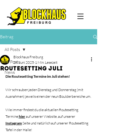
Beitrag
All Posts
Blockhaus Freiburg
All Posts
26. Juni 2025
1 Min. Lesezeit
ROUTESETTING JULI
News
Die Routesetting Termine im Juli stehen!
Wir schrauben jeden Dienstag und Donnerstag (mit 
Ausnahmen) jeweils einen der neun Boulderbereiche um.
Wie immer findest du die aktuellen Routesetting 
Termine
hier
 auf unserer Website, auf unserer 
Instagram
 Seite und natürlich auf unserer Routesetting 
Tafel in der Halle!