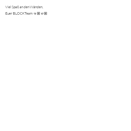
Viel Spaß an den Wänden,
Euer BLOCKTeam 🤜🏼🤛🏼